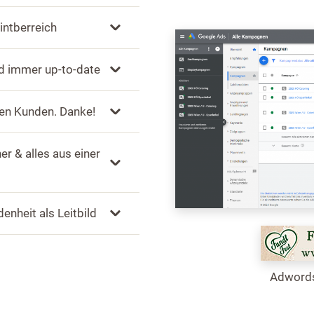
intberreich
nd immer up-to-date
ren Kunden. Danke!
r & alles aus einer
enheit als Leitbild
Adwords