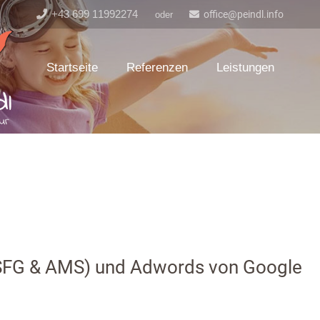
+43 699 11992274
office@peindl.info
oder
Startseite
Referenzen
Leistungen
SFG & AMS) und Adwords von Google